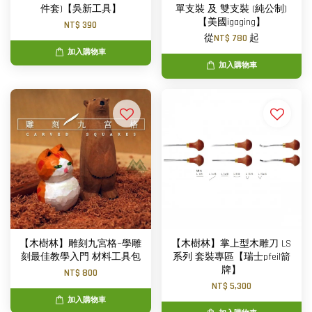
件套)【吳新工具】
單支裝 及 雙支裝 (純公制)
【美國igaging】
NT$ 390
從
NT$ 780
起
加入購物車
加入購物車
【木樹林】雕刻九宮格~學雕
【木樹林】掌上型木雕刀 LS
刻最佳教學入門 材料工具包
系列 套裝專區【瑞士pfeil箭
牌】
NT$ 800
NT$ 5,300
加入購物車