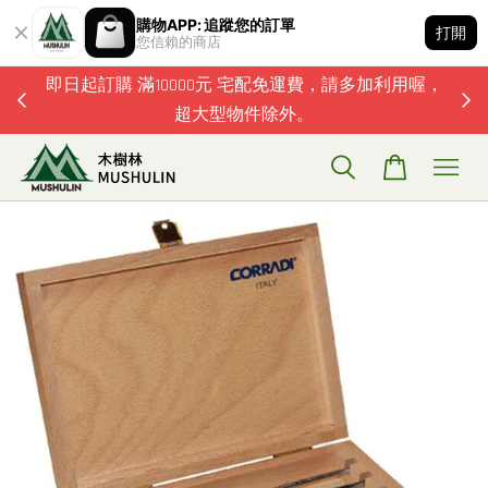
購物APP: 追蹤您的訂單
打開
您信賴的商店
題歡迎加
即日起訂購 滿10000元 宅配免運費，請多加利用喔，
超大型物件除外。