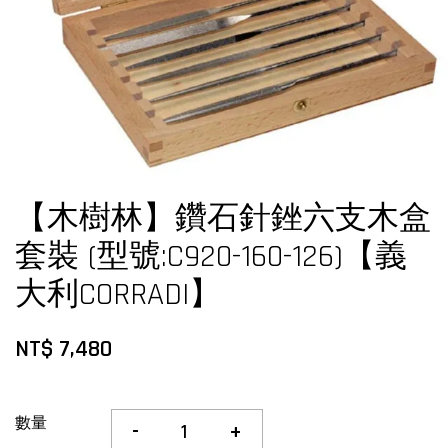
【木樹林】鑽石針銼六支木盒
套裝 (型號:C920-160-126)【義
大利CORRADI】
NT$ 7,480
數量
-
+