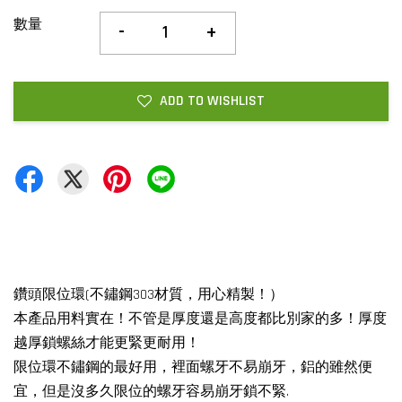
數量
-
+
ADD TO WISHLIST
鑽頭限位環(不鏽鋼303材質，用心精製！）
本產品用料實在！不管是厚度還是高度都比別家的多！厚度
越厚鎖螺絲才能更緊更耐用！
限位環不鏽鋼的最好用，裡面螺牙不易崩牙，鋁的雖然便
宜，但是沒多久限位的螺牙容易崩牙鎖不緊.