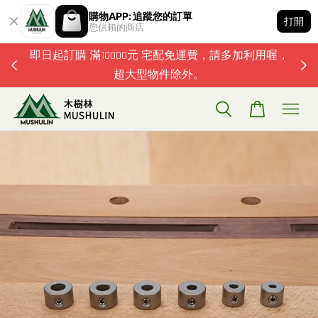
購物APP: 追蹤您的訂單
打開
您信賴的商店
題歡迎加
即日起訂購 滿10000元 宅配免運費，請多加利用喔，
超大型物件除外。