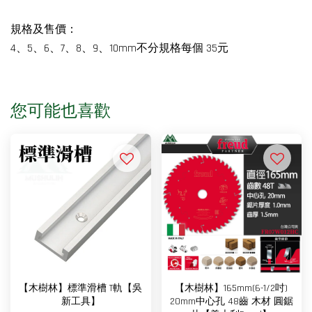
規格及售價：
4、5、6、7、8、9、10mm不分規格每個 35元
您可能也喜歡
【木樹林】標準滑槽 T軌【吳
【木樹林】165mm(6-1/2吋)
新工具】
20mm中心孔 48齒 木材 圓鋸