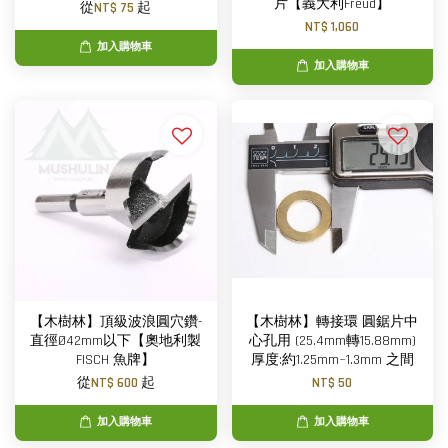
片【義大利Freud】
從
NT$ 75
起
NT$ 1,060
加入購物車
加入購物車
【木樹林】頂級波浪圓穴鑽-
【木樹林】轉接環 圓鋸片中
直徑Ø42mm以下【奧地利製
心孔用 (25.4mm轉15.88mm)
FISCH 魚牌】
厚度:約1.25mm~1.3mm 之間
從
NT$ 600
起
NT$ 50
加入購物車
加入購物車