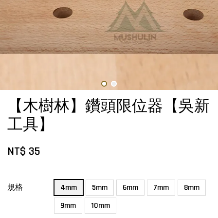
【木樹林】鑽頭限位器【吳新
工具】
NT$ 35
規格
4mm
5mm
6mm
7mm
8mm
9mm
10mm