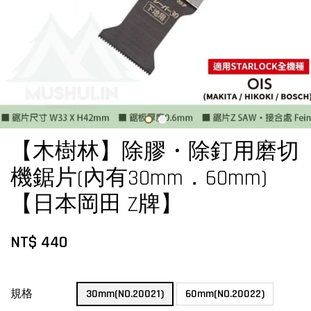
【木樹林】除膠・除釘用磨切
機鋸片(內有30mm．60mm)
【日本岡田 Z牌】
NT$ 440
規格
30mm(NO.20021)
60mm(NO.20022)