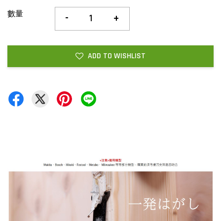
數量
-
+
ADD TO WISHLIST