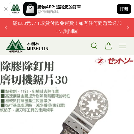
購物APP: 追蹤您的訂單
打開
您信賴的商店
滿1500元 , 7-11取貨付款免運費！如有任何問題歡迎加
即日
LINE詢問喔.