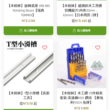
【木樹林】旋轉底座 (RB-180
【木樹林】縱橫斜木工用磨
Rotating Base)【瑞典
切機鋸片(內有33mm．
TORMEK】
65mm)【日本岡田 Z牌】
NT$ 2,150
從
NT$ 465
起
加入購物車
加入購物車
【木樹林】T型小滑槽【吳新
【木樹林】木工鑽 25件精美
工具】
套裝-高速鋼HSS 鑽頭 【奧地
利FISCH 魚牌】
從
NT$ 50
起
NT$ 2,800