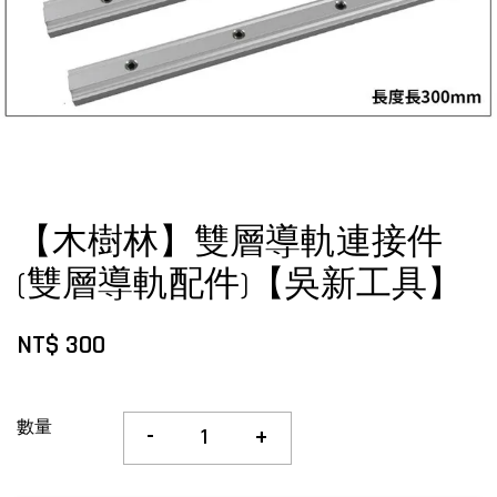
【木樹林】雙層導軌連接件
(雙層導軌配件)【吳新工具】
NT$ 300
數量
-
+