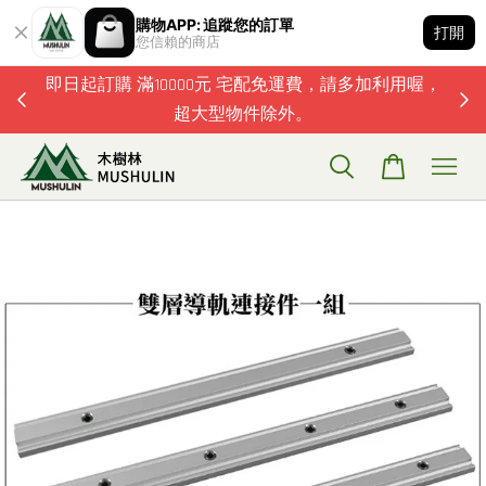
購物APP: 追蹤您的訂單
打開
您信賴的商店
題歡迎加
即日起訂購 滿10000元 宅配免運費，請多加利用喔，
超大型物件除外。