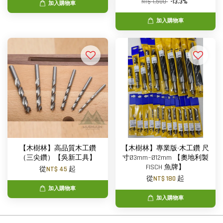
NT$ 1,500
-13.3%
加入購物車
加入購物車
【木樹林】高品質木工鑽
【木樹林】專業版-木工鑽 尺
（三尖鑽）【吳新工具】
寸Ø3mm~Ø12mm 【奧地利製
FISCH 魚牌】
從
NT$ 45
起
從
NT$ 180
起
加入購物車
加入購物車