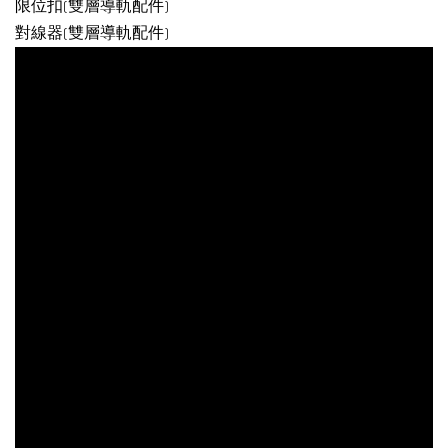
限位扣(雙層導軌配件)
對線器(雙層導軌配件)