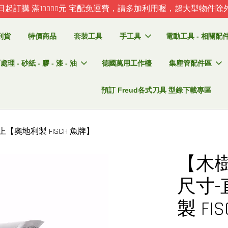
日起訂購 滿10000元 宅配免運費，請多加利用喔，超大型物件除
到貨
特價商品
套裝工具
手工具
電動工具 - 相關配件 
理 - 砂紙 - 膠 - 漆 - 油
德國萬用工作檯
集塵管配件區
預訂 Freud各式刀具 型錄下載專區
【奧地利製 FISCH 魚牌】
【木
尺寸-
製 FI