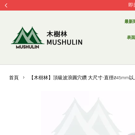
即
最新
表面處
›
首頁
【木樹林】頂級波浪圓穴鑽 大尺寸-直徑Ø45mm以上