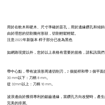
用於在軟木和硬木、尺寸準確的盲孔，用於邊緣鑽孔和傾斜
由於理想的切割幾何形狀，切割輕鬆輕鬆。
注意:2022年新版本 桿子部分已改為黑色
如網路現貨以外，您於以上表格有需要的規格，請私訊我們
帶中心點，帶有波浪形周邊切削刃，2 個挺桿和帶 3 個平
30 mm以下：刀柄 8 mm。
從 32mm以上：刀柄 10 mm。
波浪邊由於獲得專利的鋸齒邊緣，當鑽孔方向改變時，產生
完美的排屑。