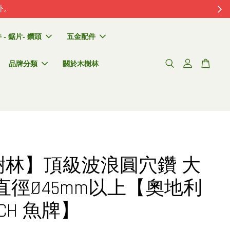
外。
- 鋸片- 鑽頭
五金配件
品牌分類
關於木樹林
樹林】頂級波浪圓穴鑽 大
直徑Ø45mm以上【奧地利
SCH 魚牌】