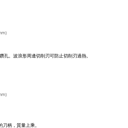
 (mm)
鑽孔。波浪形周邊切削刃可防止切削刃過熱。
 (mm)
面的刀柄，質量上乘。