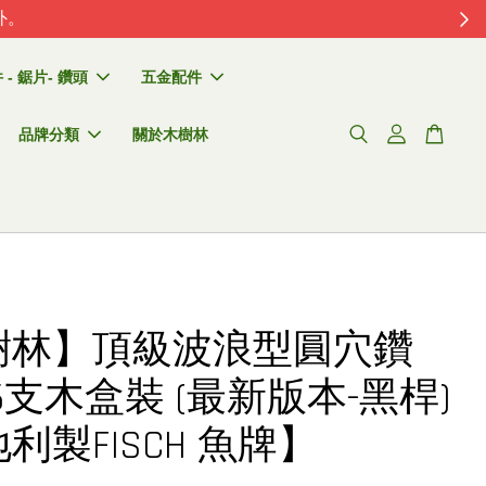
外。
- 鋸片- 鑽頭
五金配件
品牌分類
關於木樹林
樹林】頂級波浪型圓穴鑽
6支木盒裝 (最新版本-黑桿)
利製FISCH 魚牌】