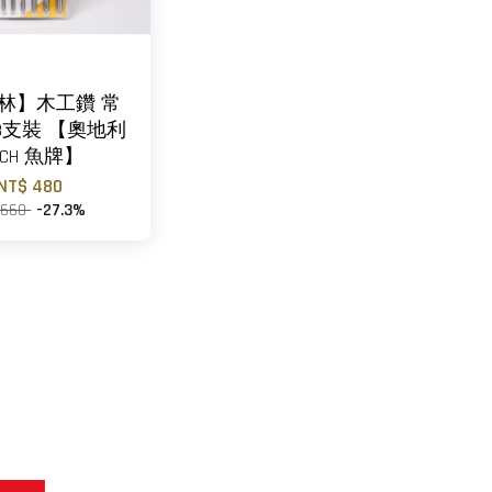
林】木工鑽 常
8支裝 【奧地利
SCH 魚牌】
NT$ 480
 660
-27.3%