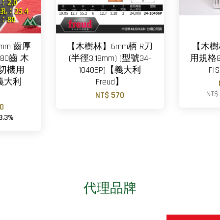
mm 齒厚
【木樹林】6mm柄 R刀
【木樹
 80齒 木
(半徑3.18mm) (型號34-
用規格
溝切機用
10406P)【義大利
FI
【義大利
Freud】
】
NT$
NT$ 570
00
3.3%
代理品牌