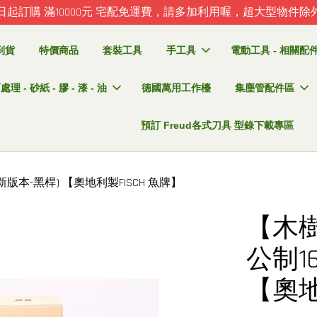
日起訂購 滿10000元 宅配免運費，請多加利用喔，超大型物件除
到貨
特價商品
套裝工具
手工具
電動工具 - 相關配件 
理 - 砂紙 - 膠 - 漆 - 油
德國萬用工作檯
集塵管配件區
預訂 Freud各式刀具 型錄下載專區
本-黑桿) 【奧地利製FISCH 魚牌】
【木
公制1
【奧地