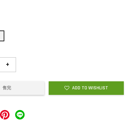
0
1
+
ADD TO WISHLIST
售完