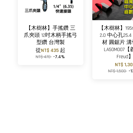
【木樹林】手搖鑽 三
【木樹林】195
爪夾頭 12吋木柄手搖弓
2.0 中心孔25.4
型鑽 台灣製
材 圓鋸片 
LA50M007
從
NT$ 435
起
Freud
NT$ 470
-7.4%
NT$ 1,3
NT$ 1,500
-1