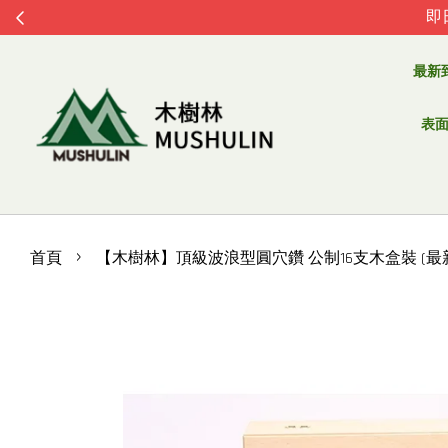
即
最新
表面處
›
首頁
【木樹林】頂級波浪型圓穴鑽 公制16支木盒裝 (最新版