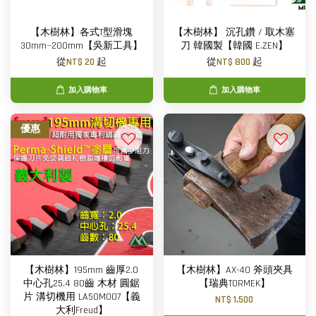
【木樹林】各式T型滑塊
【木樹林】 沉孔鑽 / 取木塞
30mm~200mm【吳新工具】
刀 韓國製【韓國 E.ZEN】
從
NT$ 20
起
從
NT$ 800
起
加入購物車
加入購物車
優惠
【木樹林】195mm 齒厚2.0
【木樹林】AX-40 斧頭夾具
中心孔25.4 80齒 木材 圓鋸
【瑞典TORMEK】
片 溝切機用 LA50M007【義
NT$ 1,500
大利Freud】