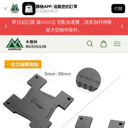
購物APP: 追蹤您的訂單
打開
您信賴的商店
題歡迎加
即日起訂購 滿10000元 宅配免運費，請多加利用喔，
超大型物件除外。