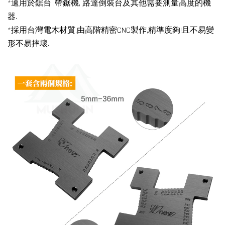
*適用於鋸台 ,帶鋸機, 路達倒裝台及其他需要測量高度的機
器.
*採用台灣電木材質,由高階精密CNC製作,精準度夠!且不易變
形不易摔壞.