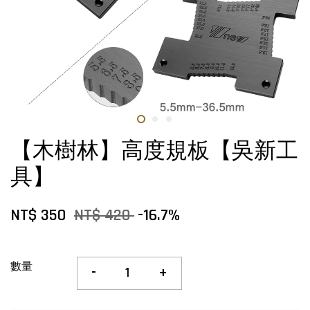
【木樹林】高度規板【吳新工
具】
NT$ 350
NT$ 420
-16.7%
數量
-
+