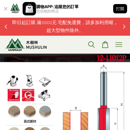
購物APP: 追蹤您的訂單
打開
您信賴的商店
題歡迎加
即日起訂購 滿10000元 宅配免運費，請多加利用喔，
超大型物件除外。