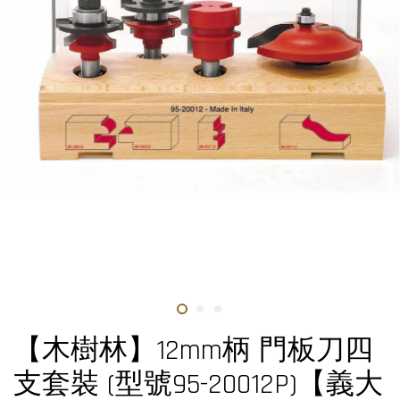
【木樹林】12mm柄 門板刀四
支套裝 (型號95-20012P)【義大