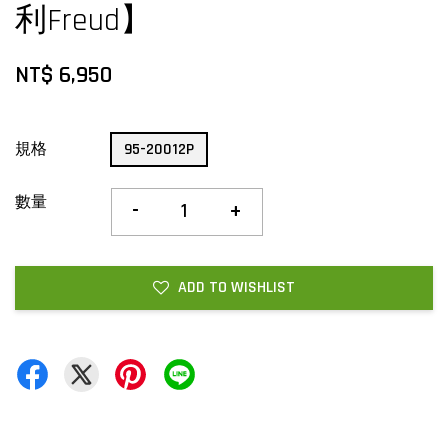
利Freud】
NT$ 6,950
規格
95-20012P
數量
-
+
ADD TO WISHLIST