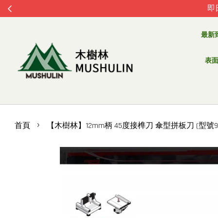
即
最新
表面處
›
首頁
【木樹林】12mm柄 45度接榫刀 傘型拼板刀 (型號99-0