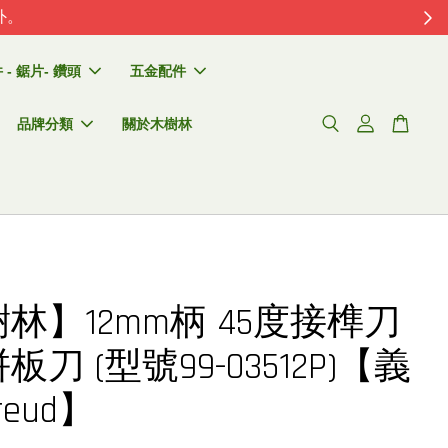
外。
- 鋸片- 鑽頭
五金配件
品牌分類
關於木樹林
林】12mm柄 45度接榫刀
刀 (型號99-03512P)【義
eud】