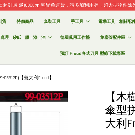
日起訂購 滿10000元 宅配免運費，請多加利用喔，超大型物件除
到貨
特價商品
套裝工具
手工具
電動工具 - 相關配件 
理 - 砂紙 - 膠 - 漆 - 油
德國萬用工作檯
集塵管配件區
預訂 Freud各式刀具 型錄下載專區
3512P)【義大利Freud】
【木樹
傘型拼板
大利Fr