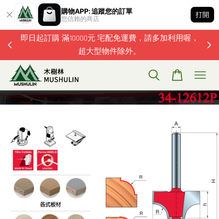
購物APP: 追蹤您的訂單
打開
您信賴的商店
題歡迎加
即日起訂購 滿10000元 宅配免運費，請多加利用喔，
超大型物件除外。