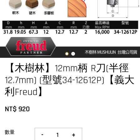
【木樹林】12mm柄 R刀(半徑
12.7mm) (型號34-12612P)【義大
利Freud】
NT$ 920
數量
-
+