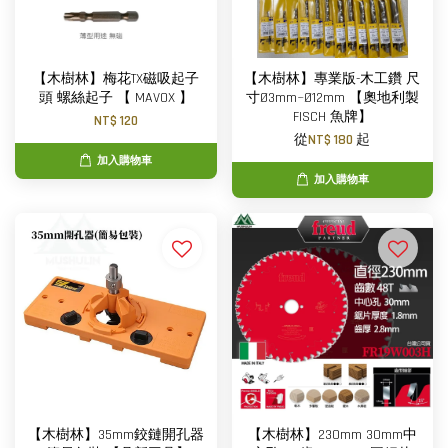
【木樹林】梅花TX磁吸起子
【木樹林】專業版-木工鑽 尺
頭 螺絲起子 【 MAVOX 】
寸Ø3mm~Ø12mm 【奧地利製
FISCH 魚牌】
NT$ 120
從
NT$ 180
起
加入購物車
加入購物車
【木樹林】35mm鉸鏈開孔器
【木樹林】230mm 30mm中