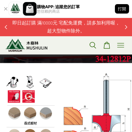
購物APP: 追蹤您的訂單
打開
您信賴的商店
題歡迎加
即日起訂購 滿10000元 宅配免運費，請多加利用喔，
超大型物件除外。