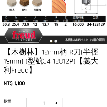
【木樹林】12mm柄 R刀(半徑
19mm) (型號34-12812P)【義大
利Freud】
NT$ 1,180
數量
-
+