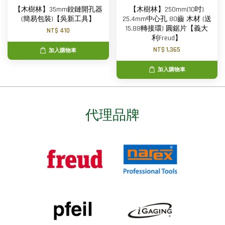
【木樹林】35mm鉸鏈開孔器
【木樹林】250mm(10吋)
(簡易包裝)【吳新工具】
25.4mm中心孔 80齒 木材 (送
15.88轉接環) 圓鋸片【義大
NT$ 410
利Freud】
NT$ 1,365
加入購物車
加入購物車
代理品牌