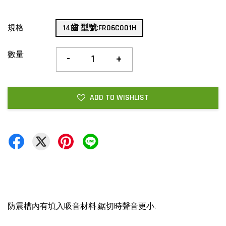
規格
14齒 型號:FR06C001H
數量
-
+
ADD TO WISHLIST
防震槽內有填入吸音材料,鋸切時聲音更小.