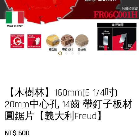
【木樹林】160mm(6 1/4吋)
20mm中心孔 14齒 帶釘子板材
圓鋸片【義大利Freud】
NT$ 600