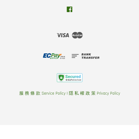
Facebook
Visa
Master
服 務 條 款 Service Policy
|
隱 私 權 政 策 Privacy Policy