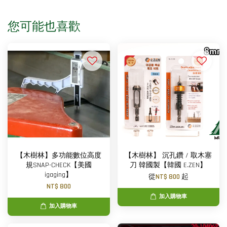
您可能也喜歡
【木樹林】多功能數位高度
【木樹林】 沉孔鑽 / 取木塞
規SNAP-CHECK【美國
刀 韓國製【韓國 E.ZEN】
igaging】
從
NT$ 800
起
NT$ 800
加入購物車
加入購物車