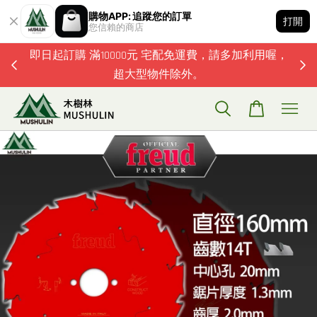
購物APP: 追蹤您的訂單
打開
您信賴的商店
題歡迎加
即日起訂購 滿10000元 宅配免運費，請多加利用喔，
超大型物件除外。