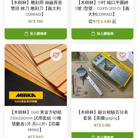
【木樹林】雕刻用 細齒異形
【木樹林】12吋 縮口半圓銼
雙頭 銼刀 雕刻刀【義大利
5號 (型號：C0415-300-5)【義
CORRADI】
大利CORRADI】
NT$ 790
從
NT$ 2,480
起
加入購物車
加入購物車
【木樹林】Gold 黃金方砂紙
【木樹林】鋸台校驗百分表
230x280mm 試用套組 (12種
套裝【美國igaging】
號數各5片,共60片)【芬蘭
NT$ 2,190
MIRKA】
NT$ 840
加入購物車