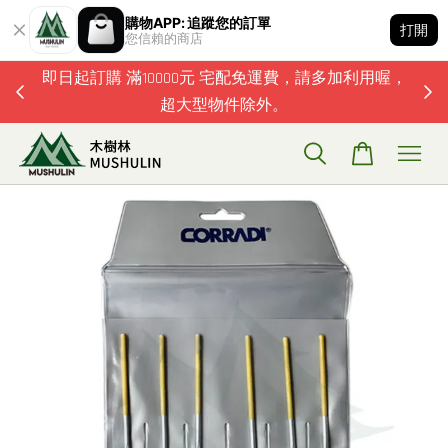
購物APP: 追蹤您的訂單
打開
您信賴的商店
題歡迎加
即日起訂購 滿10000元 宅配免運費，請多加利用喔，
超大型物件除外。