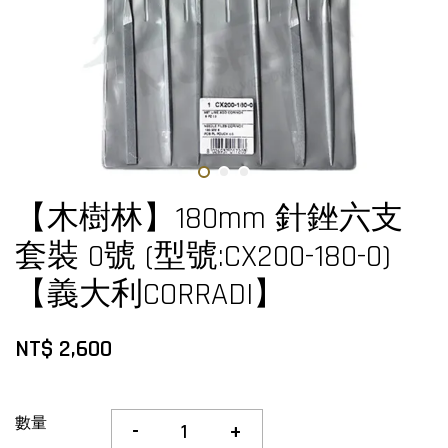
【木樹林】180mm 針銼六支
套裝 0號 (型號:CX200-180-0)
【義大利CORRADI】
NT$ 2,600
數量
-
+