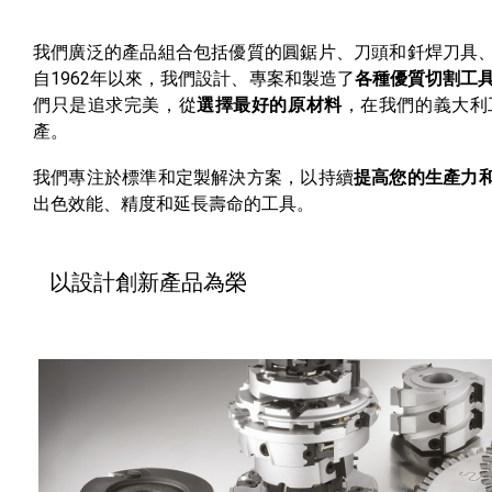
我們廣泛的產品組合包括優質的圓鋸片、刀頭和釺焊刀具
自1962年以來，我們設計、專案和製造了
各種優質切割工
們只是追求完美，從
選擇最好的原材料
，在我們的義大利
產。
我們專注於標準和定製解決方案，以持續
提高您的生產力
出色效能、精度和延長壽命的工具。
以設計創新產品為榮