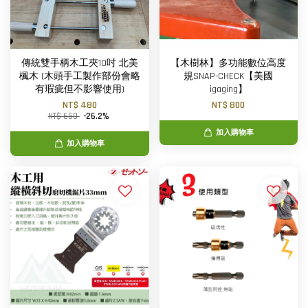
傳統雙手柄木工夾10吋 北美
【木樹林】多功能數位高度
楓木 (木頭手工製作部份會略
規SNAP-CHECK【美國
有瑕疵但不影響使用)
igaging】
NT$ 480
NT$ 800
NT$ 650
-26.2%
加入購物車
加入購物車