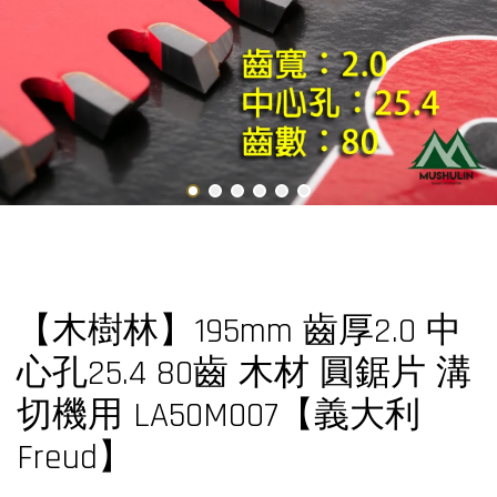
【木樹林】195mm 齒厚2.0 中
心孔25.4 80齒 木材 圓鋸片 溝
切機用 LA50M007【義大利
Freud】