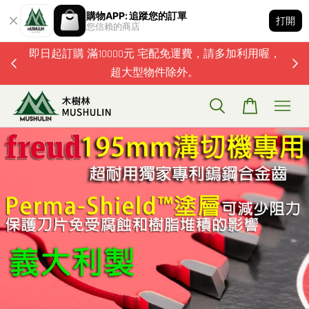
購物APP: 追蹤您的訂單
打開
您信賴的商店
題歡迎加
即日起訂購 滿10000元 宅配免運費，請多加利用喔，
超大型物件除外。