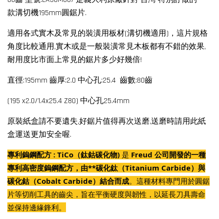
款溝切機195mm圓鋸片.
適用各式實木及常見的裝潢用板材(溝切機適用)，這片規格
角度比較通用,實木或是一般裝潢常見木板都有不錯的效果,
耐用度比市面上常見的鋸片多少好幾倍!
直徑:195mm 齒厚:2.0 中心孔:25.4 齒數:80齒
(195 x2.0/1.4x25.4 Z80) 中心孔25.4mm
原裝紙盒請不要遺失,好鋸片值得再次送磨,送磨時請用此紙
盒運送更加安全喔.
專利鎢鋼配方 : TiCo
（鈦鈷碳化物)
是
Freud 公司開發的一種
專利高密度鎢鋼配方，由**碳化鈦（Titanium Carbide）與
碳化鈷（Cobalt Carbide）結合而成
。這種材料專門用於圓鋸
片等切削工具的齒尖，旨在平衡硬度與韌性，以延長刀具壽命
並保持邊緣鋒利。