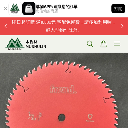
購物APP: 追蹤您的訂單
打開
您信賴的商店
題歡迎加
即日起訂購 滿10000元 宅配免運費，請多加利用喔，
超大型物件除外。