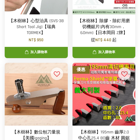
【木樹林】心型治具 (SVS-38
【木樹林】除膠・除釘用磨
Short Tool Jig)【瑞典
切機鋸片(內有30mm．
TORMEK】
60mm)【日本岡田 Z牌】
NT$ 950
從
NT$ 440
起
加入購物車
加入購物車
優惠
【木樹林】數位刨刀量規
【木樹林】195mm 齒厚2.0
【美國igaging】
中心孔25.4 80齒 木材 圓鋸