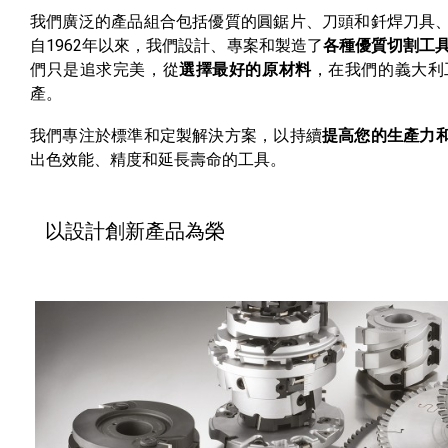
我們廣泛的產品組合包括優質的圓鋸片、刀頭和釺焊刀具
自1962年以來，我們設計、專案和製造了
各種優質切割工
們只是追求完美，從
選擇最好的原材料
，在我們的義大利
產。
我們專注於標準和定製解決方案，以持續
提高您的生產力
出色效能、精度和延長壽命的工具。
以設計創新產品為榮