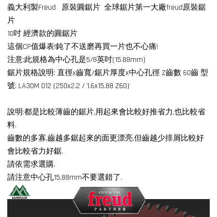
義大利製Freud 原裝圓鋸片 全球鋸片第一大廠freud原裝鋸
片
10吋 經濟款的圓鋸片
這個CP值爆表!鈍了不送磨再買一片也不心痛!
注意:此規格為中心孔是5/8英吋(15.88mm)
鋸片規格說明: 直徑x齒寬/鋸片厚度x中心孔徑 Z齒數 60齒 型
號: LA30M 012 (250x2.2 / 1.6x15.88 Z60)
說明:都是比較薄齒的鋸片,用起來會比較好推省力,也比較省
料.
齒數的多寡,齒越多鋸起來的面更漂亮,但齒越少排屑比較好
會比較省力好鋸.
請依需求選購.
請注意中心孔15.88mm不要選錯了.