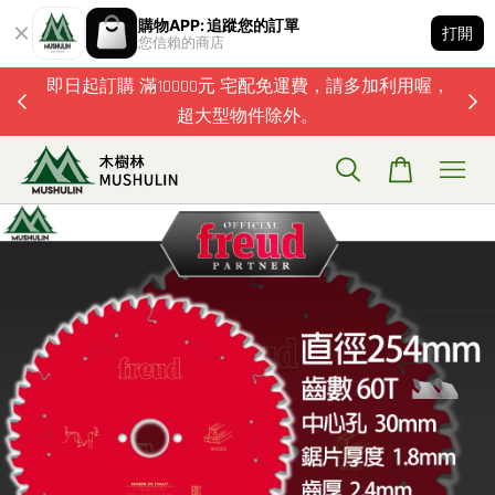
購物APP: 追蹤您的訂單
打開
您信賴的商店
題歡迎加
即日起訂購 滿10000元 宅配免運費，請多加利用喔，
超大型物件除外。