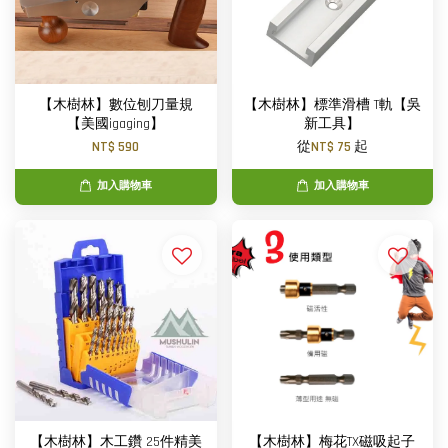
【木樹林】數位刨刀量規
【木樹林】標準滑槽 T軌【吳
【美國igaging】
新工具】
NT$ 590
從
NT$ 75
起
加入購物車
加入購物車
【木樹林】木工鑽 25件精美
【木樹林】梅花TX磁吸起子