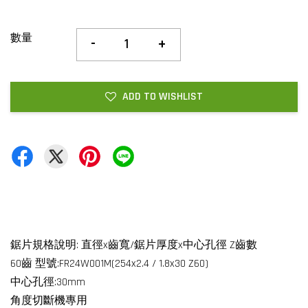
數量
-
+
ADD TO WISHLIST
鋸片規格說明: 直徑x齒寬/鋸片厚度x中心孔徑 Z齒數
60齒 型號:FR24W001M(254x2.4 / 1.8x30 Z60)
中心孔徑:30mm
角度切斷機專用