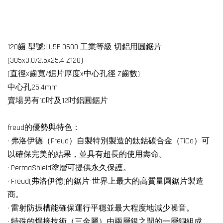
120齒 型號:LU5E 0600 工業等級 切鋁用圓鋸片
(305x3.0/2.5x25.4 Z120)
(直徑x齒寬/鋸片厚度x中心孔徑 Z齒數)
中心孔25.4mm
賣場另有10吋及12吋鋁圓鋸片
freud的優勢與特色：
· 弗洛伊德（Freud）自製特別製造的鈦鈷碳合金（TiCo）可
以確保完美的結果，並具有超長的使用壽命。
· PermaShield塗層可提供永久保護。
· Freud(弗洛伊德)的鋸片-世界上最大的高質量圓鋸片製造
商。
· 雷射防振槽能確保運行平穩並最大程度地減少噪音。
· 特殊的焊接技術（三金屬）由兩層銀之間的一層銅組成，