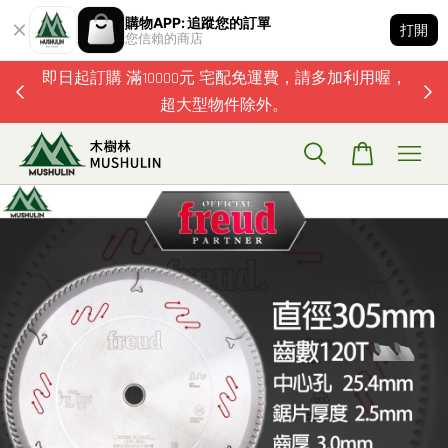
購物APP: 追蹤您的訂單
打開
您信賴的商店
題歡迎加
即日起訂購 滿10000元 宅配免運費，請多加利用喔，
超大型物件除外。