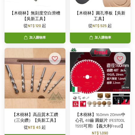
【木樹林】無刻度空白滑槽
【木樹林】圓孔導板【吳新
【吳新工具】
工具】
從
NT$ 120
起
從
NT$ 525
起
加入購物車
加入購物車
【木樹林】高品質木工鑽
【木樹林】160mm 20mm中
（三尖鑽）【吳新工具】
心孔 48齒 圓鋸片 (FESTOOL
TS55可用) 【義大利Freud】
從
NT$ 45
起
NT$ 1,090