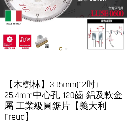
【木樹林】305mm(12吋)
25.4mm中心孔 120齒 鋁及軟金
屬 工業級圓鋸片【義大利
Freud】