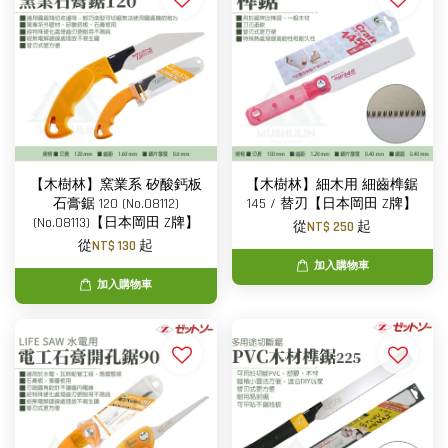
【木樹林】窯業系 矽酸鈣板
【木樹林】細木用 細齒榫鋸
石膏鋸 120 (No.08112)
145 / 替刃【日本岡田 Z牌】
(No.08113)【日本岡田 Z牌】
從
NT$ 250
起
從
NT$ 130
起
加入購物車
加入購物車