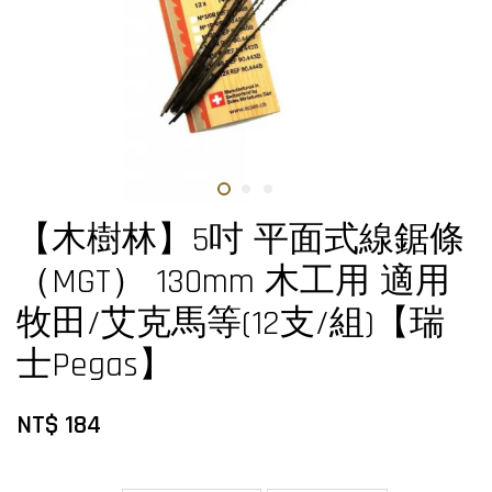
【木樹林】5吋 平面式線鋸條
（MGT） 130mm 木工用 適用
牧田/艾克馬等(12支/組)【瑞
士Pegas】
NT$ 184