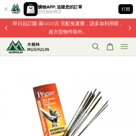
購物APP: 追蹤您的訂單
打開
您信賴的商店
題歡迎加
即日起訂購 滿10000元 宅配免運費，請多加利用喔，
超大型物件除外。