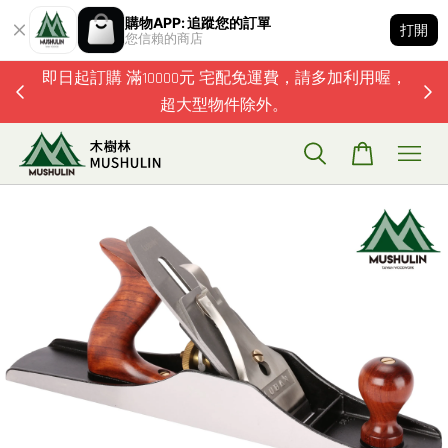
購物APP: 追蹤您的訂單
打開
您信賴的商店
題歡迎加
即日起訂購 滿10000元 宅配免運費，請多加利用喔，
超大型物件除外。