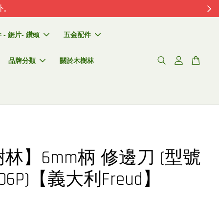
外。
- 鋸片- 鑽頭
五金配件
品牌分類
關於木樹林
林】6mm柄 修邊刀 (型號
0006P)【義大利Freud】