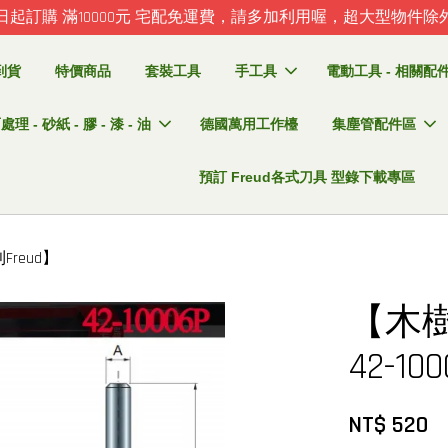
日起訂購 滿10000元 宅配免運費，請多加利用喔，超大型物件除
到貨
特價商品
套裝工具
手工具
電動工具 - 相關配件 
理 - 砂紙 - 膠 - 漆 - 油
德國萬用工作檯
集塵管配件區
預訂 Freud各式刀具 型錄下載專區
Freud】
【木樹
42-1
NT$ 520