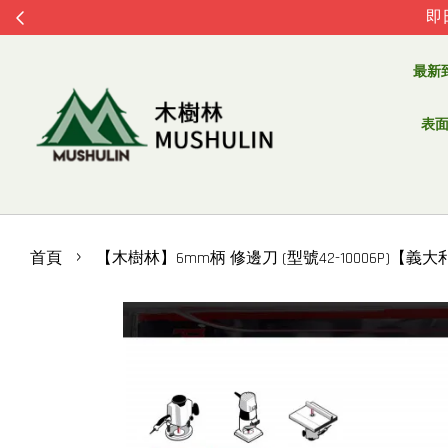
即
最新
表面處
›
首頁
【木樹林】6mm柄 修邊刀 (型號42-10006P)【義大利