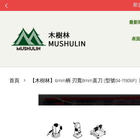
即
最新
表面處
›
首頁
【木樹林】6mm柄 刃寬8mm直刀 (型號04-11906P)