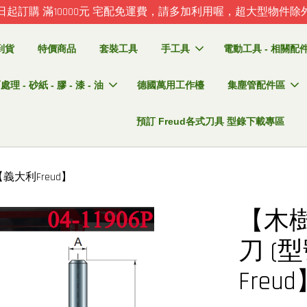
日起訂購 滿10000元 宅配免運費，請多加利用喔，超大型物件除
到貨
特價商品
套裝工具
手工具
電動工具 - 相關配件 
理 - 砂紙 - 膠 - 漆 - 油
德國萬用工作檯
集塵管配件區
預訂 Freud各式刀具 型錄下載專區
【義大利Freud】
【木樹
刀 (型
Freu