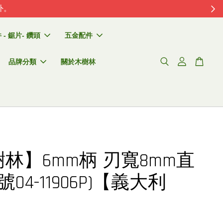
外。
- 鋸片- 鑽頭
五金配件
品牌分類
關於木樹林
林】6mm柄 刃寬8mm直
號04-11906P)【義大利
d】