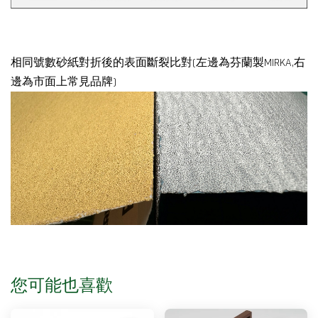
相同號數砂紙對折後的表面斷裂比對(左邊為芬蘭製MIRKA,右
邊為市面上常見品牌)
您可能也喜歡