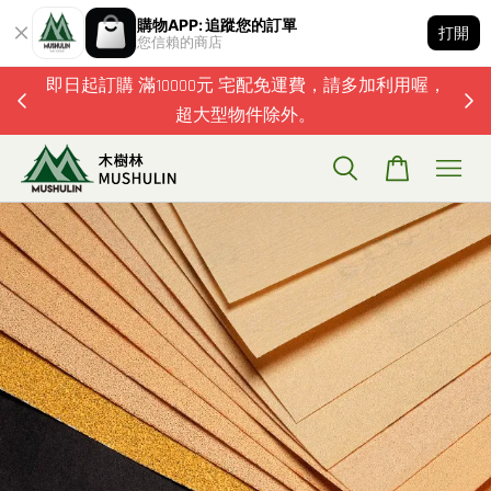
購物APP: 追蹤您的訂單
打開
您信賴的商店
滿1500元 , 7-11取貨付款免運費！如有任何問題歡迎加
即日
LINE詢問喔.