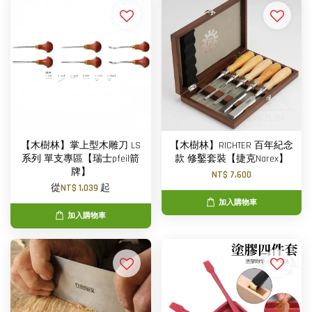
【木樹林】掌上型木雕刀 LS
【木樹林】RICHTER 百年紀念
系列 單支專區【瑞士pfeil箭
款 修鑿套裝【捷克Narex】
牌】
NT$ 7,600
從
NT$ 1,039
起
加入購物車
加入購物車