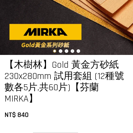
【木樹林】Gold 黃金方砂紙
230x280mm 試用套組 (12種號
數各5片,共60片)【芬蘭
MIRKA】
NT$ 840