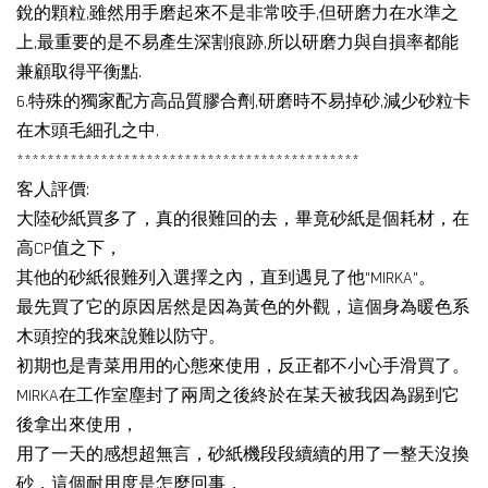
銳的顆粒,雖然用手磨起來不是非常咬手,但研磨力在水準之
上,最重要的是不易產生深割痕跡,所以研磨力與自損率都能
兼顧取得平衡點.
6.特殊的獨家配方高品質膠合劑,研磨時不易掉砂,減少砂粒卡
在木頭毛細孔之中.
*********************************************
客人評價:
大陸砂紙買多了，真的很難回的去，畢竟砂紙是個耗材，在
高CP值之下，
其他的砂紙很難列入選擇之內，直到遇見了他"MIRKA"。
最先買了它的原因居然是因為黃色的外觀，這個身為暖色系
木頭控的我來說難以防守。
初期也是青菜用用的心態來使用，反正都不小心手滑買了。
MIRKA在工作室塵封了兩周之後終於在某天被我因為踢到它
後拿出來使用，
用了一天的感想超無言，砂紙機段段續續的用了一整天沒換
砂，這個耐用度是怎麼回事，