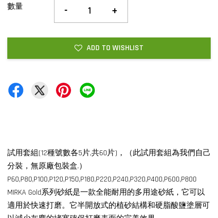
數量
-
+
ADD TO WISHLIST
試用套組(12種號數各5片,共60片)，（此試用套組為我們自己
分裝，無原廠包裝盒.）
P60,P80,P100,P120,P150,P180,P220,P240,P320,P400,P600,P800
MIRKA Gold系列砂紙是一款全能耐用的多用途砂紙，它可以
適用於快速打磨。它半開放式的植砂結構和硬脂酸鹽塗層可