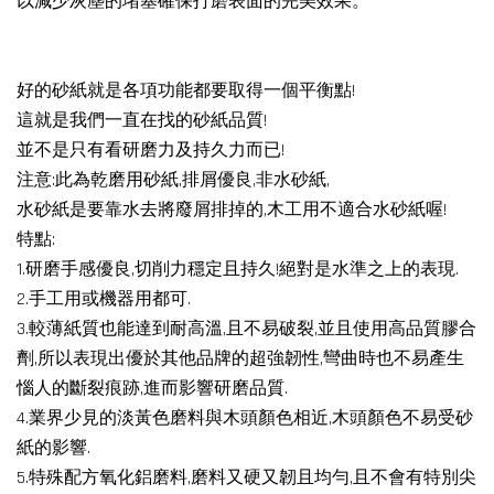
以減少灰塵的堵塞確保打磨表面的完美效果。
好的砂紙就是各項功能都要取得一個平衡點!
這就是我們一直在找的砂紙品質!
並不是只有看研磨力及持久力而已!
注意:此為乾磨用砂紙,排屑優良,非水砂紙,
水砂紙是要靠水去將廢屑排掉的,木工用不適合水砂紙喔!
特點:
1.研磨手感優良,切削力穩定且持久!絕對是水準之上的表現.
2.手工用或機器用都可.
3.較薄紙質也能達到耐高溫,且不易破裂,並且使用高品質膠合
劑,所以表現出優於其他品牌的超強韌性,彎曲時也不易產生
惱人的斷裂痕跡,進而影響研磨品質.
4.業界少見的淡黃色磨料與木頭顏色相近,木頭顏色不易受砂
紙的影響.
5.特殊配方氧化鋁磨料,磨料又硬又韌且均勻,且不會有特別尖