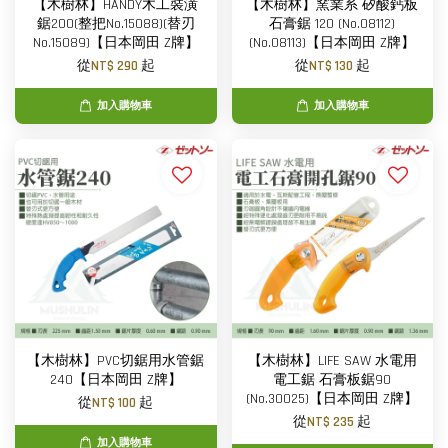
【木樹林】HANDY木工裝潢
【木樹林】窯業系 矽酸鈣板
鋸200(整把No.15088)(替刃
石膏鋸 120 (No.08112)
No.15089)【日本岡田 Z牌】
(No.08113)【日本岡田 Z牌】
從
NT$ 290
起
從
NT$ 130
起
加入購物車
加入購物車
【木樹林】PVC切鋸用水管鋸
【木樹林】LIFE SAW 水電用
240【日本岡田 Z牌】
電工鋸 石膏板鋸90
(No.30025)【日本岡田 Z牌】
從
NT$ 100
起
從
NT$ 235
起
加入購物車