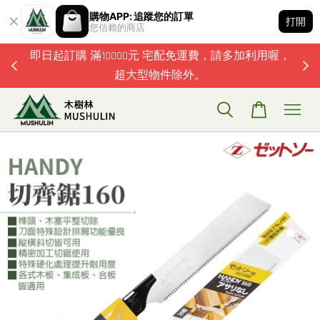
購物APP: 追蹤您的訂單
打開
您信賴的商店
題歡迎加
即日起訂購 滿10000元 宅配免運費，請多加利用喔，
超大型物件除外。