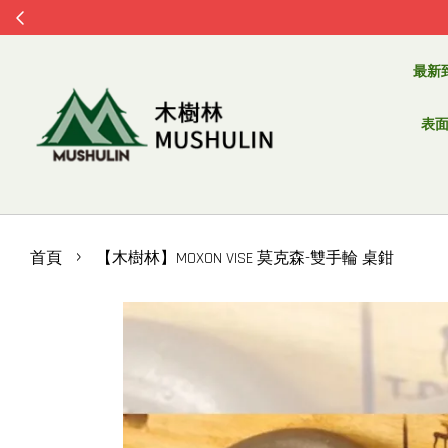
即
最新
表面處
›
首頁
【木樹林】MOXON VISE 莫克森-雙手輪 桌鉗