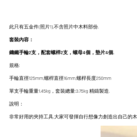
此只有五金件(照片1),不含照片中木料部份.
套裝內容：
鑄鐵手輪2支，配套螺桿2支，螺母4個，墊片4個.
規格:
手輪直徑125mm,螺桿直徑16mm,螺桿長度250mm
單支手輪重量1.45kg，套裝總量:3.75kg 精鑄製造.
說明：
非常好用的夾持工具,大家可發揮自行想像力創造出自己的木