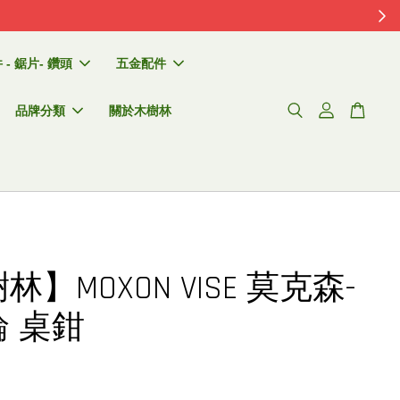
外。
- 鋸片- 鑽頭
五金配件
品牌分類
關於木樹林
林】MOXON VISE 莫克森-
 桌鉗