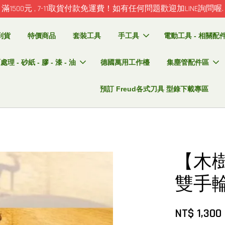
日起訂購 滿10000元 宅配免運費，請多加利用喔，超大型物件除
到貨
特價商品
套裝工具
手工具
電動工具 - 相關配件 
理 - 砂紙 - 膠 - 漆 - 油
德國萬用工作檯
集塵管配件區
預訂 Freud各式刀具 型錄下載專區
【木樹
雙手輪
NT$ 1,300