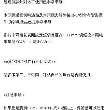
經過測試針對木工使用已非常準確!
木頭經過鋸切時過熱及木頭應力解除後,多少都會有變形產
生,所以此產品已是非常準確!
影片中可看見表頭設定鋸切長度為90.86mm ,切鋸後木頭結
果量測:90.73mm ,差距0.13mm.
※※其它鋸台請自行評估安裝※※
請參考第二、三張圖，評估自己的鋸台是否能使用。
※注意事項：
如果您是購買SAWSTOP 3HP(3馬）機以上，保證是可以使用