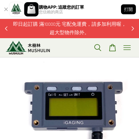
購物APP: 追蹤您的訂單
打開
您信賴的商店
題歡迎加
即日起訂購 滿10000元 宅配免運費，請多加利用喔，
超大型物件除外。