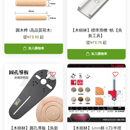
圓木榫 (高品質荷木)
【木樹林】標準滑槽 T軌【吳
新工具】
從
NT$ 50
起
從
NT$ 75
起
加入購物車
加入購物車
【木樹林】圓孔導板【吳新
【木樹林】6mm柄 R刀(半徑