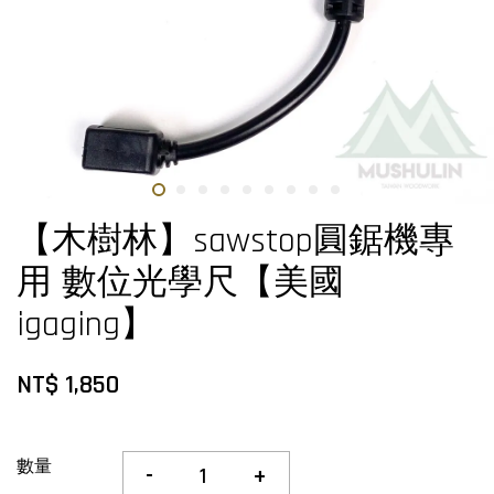
【木樹林】sawstop圓鋸機專
用 數位光學尺【美國
igaging】
NT$ 1,850
數量
-
+