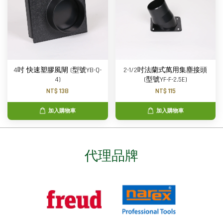
4吋 快速塑膠風閘 (型號YB-Q-
2-1/2吋法蘭式萬用集塵接頭
4)
(型號YF-F-2.5E)
NT$ 138
NT$ 115
加入購物車
加入購物車
代理品牌