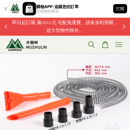
購物APP: 追蹤您的訂單
打開
您信賴的商店
題歡迎加
即日起訂購 滿10000元 宅配免運費，請多加利用喔，
超大型物件除外。