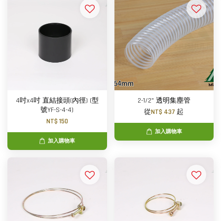
4吋x4吋 直結接頭(內徑) (型
2-1/2" 透明集塵管
號YF-S-4-4)
從
NT$ 437
起
NT$ 150
加入購物車
加入購物車