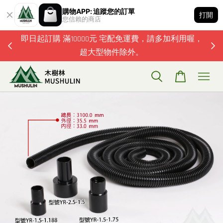
購物APP: 追蹤您的訂單
打開
您信賴的商店
題歡迎加
即日起訂購 滿10000元 宅配免運費，請多加利用喔，
超大型物件除外。