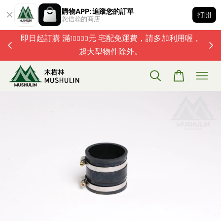
購物APP: 追蹤您的訂單
打開
您信賴的商店
題歡迎加
即日起訂購 滿10000元 宅配免運費，請多加利用喔，
超大型物件除外。