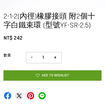
2-1-2(內徑)橡膠接頭 附2個十
字白鐵束環 (型號YF-SR-2.5)
NT$ 242
數量
-
+
ADD TO WISHLIST