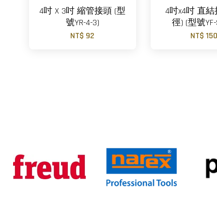
4吋 X 3吋 縮管接頭 (型
4吋x4吋 直
號YR-4-3)
徑) (型號YF-S
NT$ 92
NT$ 15