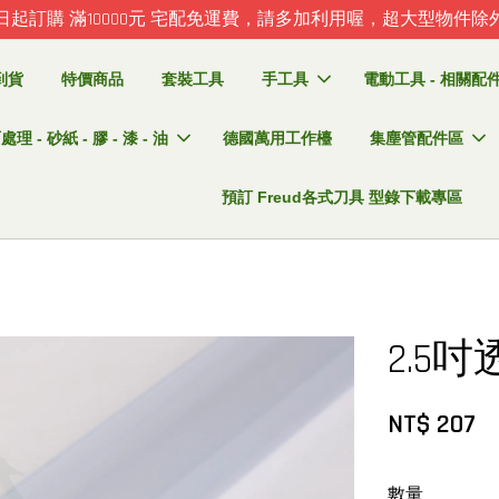
日起訂購 滿10000元 宅配免運費，請多加利用喔，超大型物件除
到貨
特價商品
套裝工具
手工具
電動工具 - 相關配件 
理 - 砂紙 - 膠 - 漆 - 油
德國萬用工作檯
集塵管配件區
預訂 Freud各式刀具 型錄下載專區
2.5
NT$ 207
數量