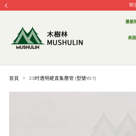
即
最新
表面處
›
首頁
2.5吋透明硬直集塵管 (型號YO-7)