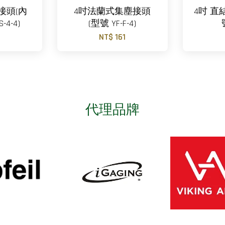
結接頭(內
4吋法蘭式集塵接頭
4吋 直
-4-4)
(型號 YF-F-4)
0
NT$ 161
代理品牌