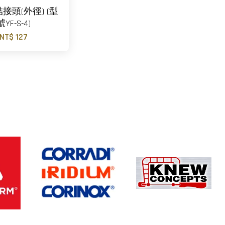
結接頭(外徑) (型
號YF-S-4)
NT$ 127