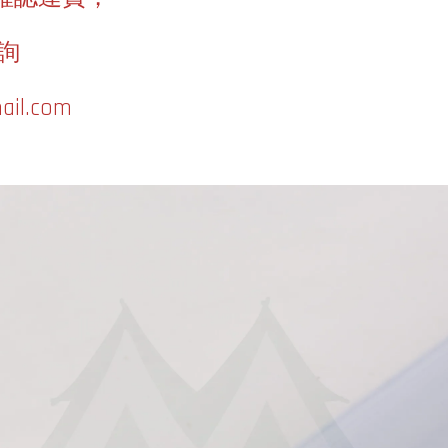
詢
ail.com