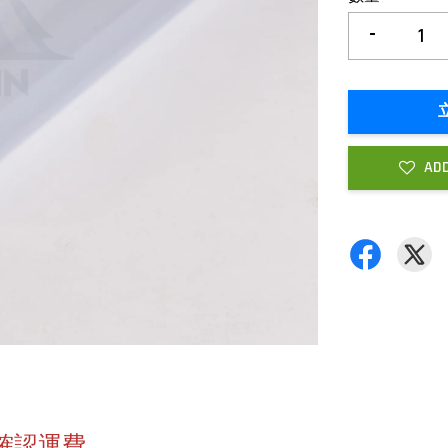
-
ADD
確認運費，