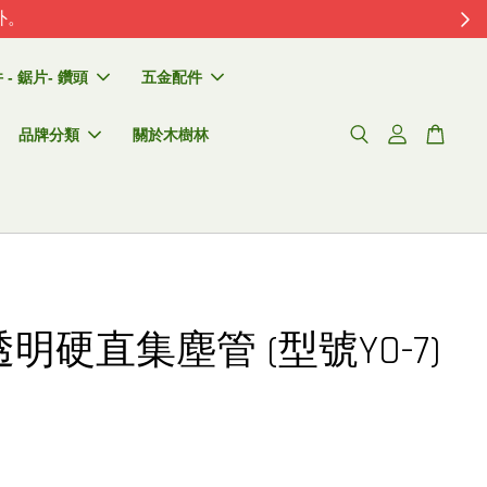
外。
- 鋸片- 鑽頭
五金配件
品牌分類
關於木樹林
吋透明硬直集塵管 (型號YO-7)