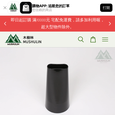
購物APP: 追蹤您的訂單
打開
您信賴的商店
題歡迎加
即日起訂購 滿10000元 宅配免運費，請多加利用喔，
超大型物件除外。