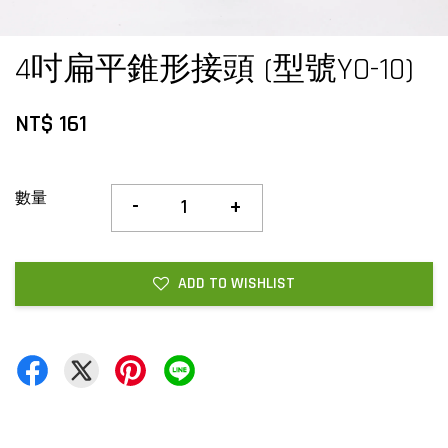
4吋扁平錐形接頭 (型號YO-10)
NT$ 161
數量
-
+
ADD TO WISHLIST