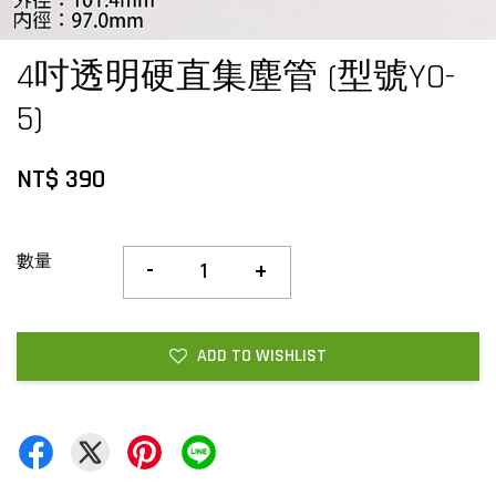
4吋透明硬直集塵管 (型號YO-
5)
NT$ 390
數量
-
+
ADD TO WISHLIST