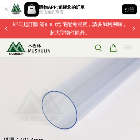
購物APP: 追蹤您的訂單
打開
您信賴的商店
題歡迎加
即日起訂購 滿10000元 宅配免運費，請多加利用喔，
超大型物件除外。