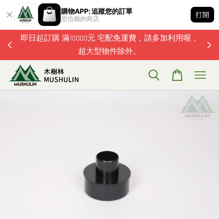
購物APP: 追蹤您的訂單
打開
您信賴的商店
題歡迎加
即日起訂購 滿10000元 宅配免運費，請多加利用喔，
超大型物件除外。