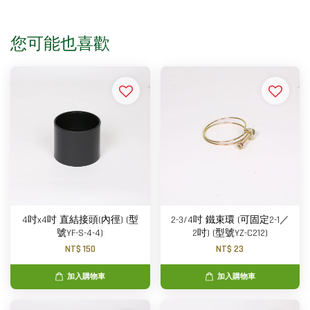
您可能也喜歡
4吋x4吋 直結接頭(內徑) (型
2-3/4吋 鐵束環 (可固定2-1／
號YF-S-4-4)
2吋) (型號YZ-C212)
NT$ 150
NT$ 23
加入購物車
加入購物車