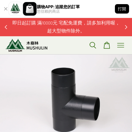
購物APP: 追蹤您的訂單
打開
您信賴的商店
題歡迎加
即日起訂購 滿10000元 宅配免運費，請多加利用喔，
超大型物件除外。