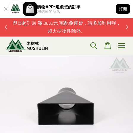
購物APP: 追蹤您的訂單
打開
您信賴的商店
題歡迎加
即日起訂購 滿10000元 宅配免運費，請多加利用喔，
超大型物件除外。