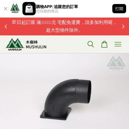
購物APP: 追蹤您的訂單
打開
您信賴的商店
題歡迎加
即日起訂購 滿10000元 宅配免運費，請多加利用喔，
超大型物件除外。