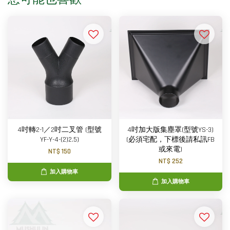
4吋轉2-1／2吋二叉管 (型號
4吋加大版集塵罩(型號YS-3)
YF-Y-4-(2)2.5)
(必須宅配，下標後請私訊FB
或來電)
NT$ 150
NT$ 252
加入購物車
加入購物車