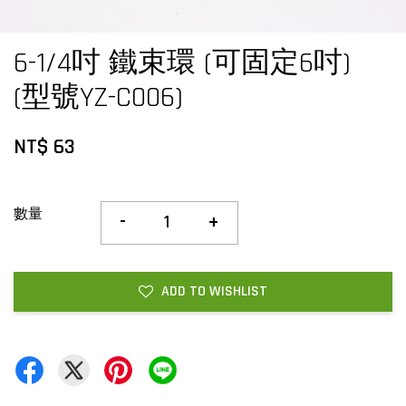
6-1/4吋 鐵束環 (可固定6吋)
(型號YZ-C006)
NT$ 63
數量
-
+
ADD TO WISHLIST