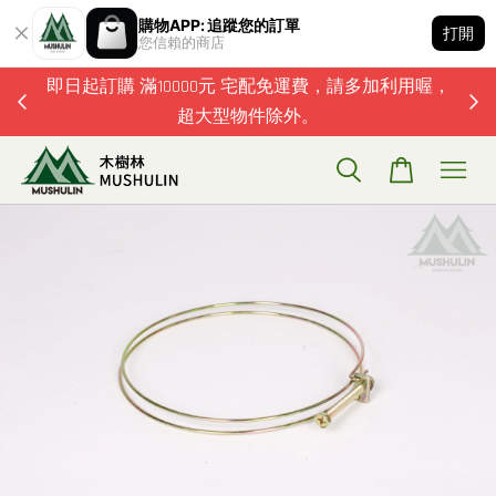
購物APP: 追蹤您的訂單
打開
您信賴的商店
題歡迎加
即日起訂購 滿10000元 宅配免運費，請多加利用喔，
超大型物件除外。