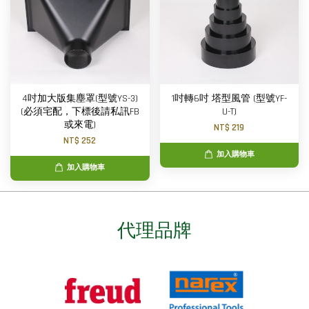
4吋加大版集塵罩(型號YS-3)
1吋轉6吋 塔型風管 (型號YF-
(必須宅配，下標後請私訊FB
U-T)
或來電)
NT$ 219
NT$ 252
加入購物車
加入購物車
代理品牌