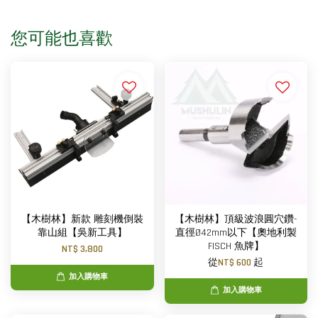
您可能也喜歡
【木樹林】新款 雕刻機倒裝
【木樹林】頂級波浪圓穴鑽-
靠山組【吳新工具】
直徑Ø42mm以下【奧地利製
FISCH 魚牌】
NT$ 3,800
從
NT$ 600
起
加入購物車
加入購物車