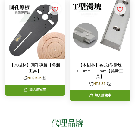
【木樹林】圓孔導板【吳新
【木樹林】各式T型滑塊
工具】
200mm~850mm【吳新工
具】
從
NT$ 525
起
從
NT$ 85
起
加入購物車
加入購物車
代理品牌