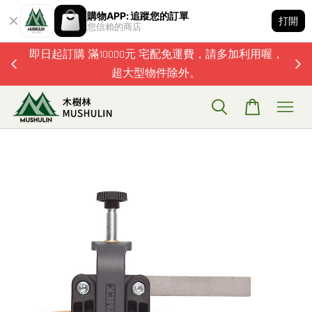
購物APP: 追蹤您的訂單
打開
您信賴的商店
題歡迎加
即日起訂購 滿10000元 宅配免運費，請多加利用喔，
超大型物件除外。